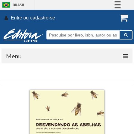
BRASIL
Simplifique!
Entre ou
cadastre-se
.
Comunica BR
Participe
Acesso à informação
Legislação
Menu
Canais