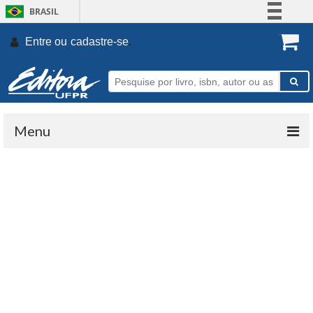
BRASIL
Simplifique!
Entre ou
cadastre-se
.
Comunica BR
Participe
Acesso à informação
Legislação
Menu
Canais