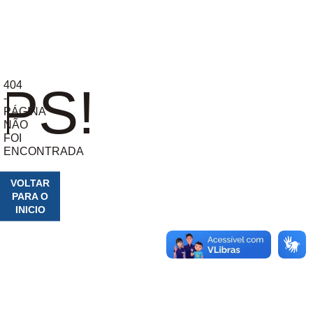
404
PS!
-
PÁGINA
NÃO
FOI
ENCONTRADA
VOLTAR
PARA O
INICIO