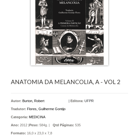
ANATOMIA DA MELANCOLIA, A - VOL 2
Autor:
Burton, Robert
|
Editora:
UFPR
Tradutor:
Flores, Guilherme Gontijo
Categoria:
MEDICINA
Ano:
2012 |
Peso:
584g. |
Qtd Páginas:
535
Formato:
16,0 x 23,0 x 7,8