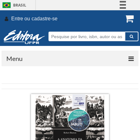
BRASIL
Simplifique!
Entre ou
cadastre-se
.
Comunica BR
Participe
Acesso à informação
Legislação
Menu
Canais