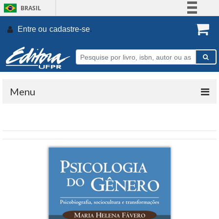
BRASIL
Simplifique!
Entre ou
cadastre-se
.
Comunica BR
Participe
Acesso à informação
Legislação
Menu
Canais