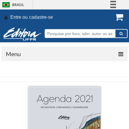
BRASIL
Simplifique!
Entre ou
cadastre-se
.
Comunica BR
Participe
Acesso à informação
Legislação
Menu
Canais