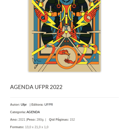
AGENDA UFPR 2022
Autor:
Ufpr
|
Editora:
UFPR
Categoria:
AGENDA
Ano:
2021 |
Peso:
280g. |
Qtd Páginas:
152
Formato:
13,0 x 21,0 x 1,0