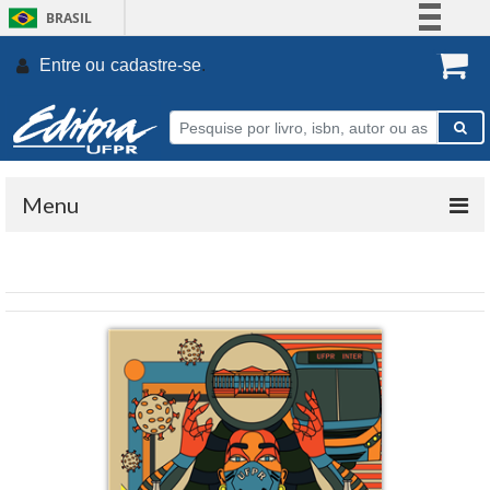
BRASIL
Simplifique!
Entre ou
cadastre-se
.
Comunica BR
Participe
Acesso à informação
Legislação
Menu
Canais