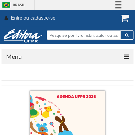
BRASIL
Simplifique!
Entre ou
cadastre-se
.
Comunica BR
Participe
Acesso à informação
Legislação
Menu
Canais