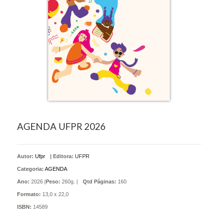
AGENDA UFPR 2026
Autor:
Ufpr
|
Editora:
UFPR
Categoria:
AGENDA
Ano:
2026 |
Peso:
260g. |
Qtd Páginas:
160
Formato:
13,0 x 22,0
ISBN:
14589