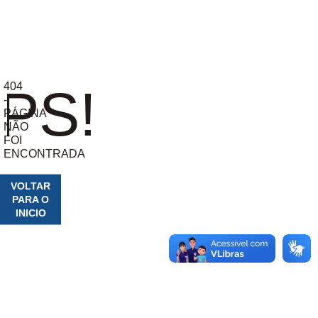
404
PS!
-
PÁGINA
NÃO
FOI
ENCONTRADA
VOLTAR
PARA O
INICIO