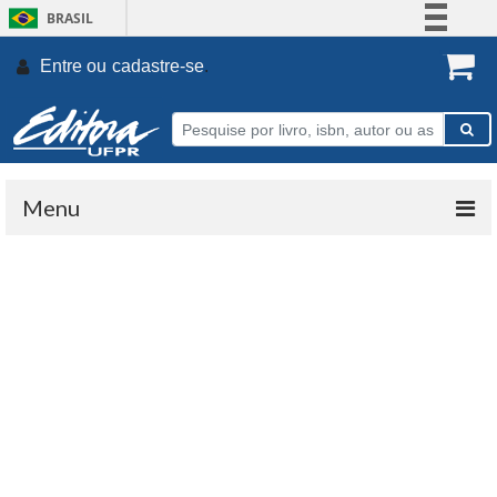
BRASIL
Simplifique!
Entre ou
cadastre-se
.
Comunica BR
Participe
Acesso à informação
Legislação
Menu
Canais