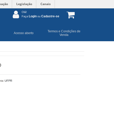
mação
Legislação
Canais
Olá!
Login
Cadastre-se
Faça
ou
Termos e Condições de
Acesso aberto
Venda
O
ra:
UFPR