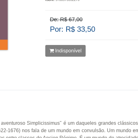
De: R$ 67,00
Por: R$ 33,50
Indisponível
aventuroso Simplicissimus" é um daqueles grandes clássicos da
622-1676) nos fala de um mundo em convulsão. Um mundo em g
nças entre classes do Ancien Régime. É um mundo de atrocidad