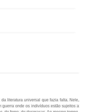
 literatura universal que fazia falta. Nele,
uerra onde os indivíduos estão sujeitos a
es, de fome, de desgraças. Ao mesmo tempo,