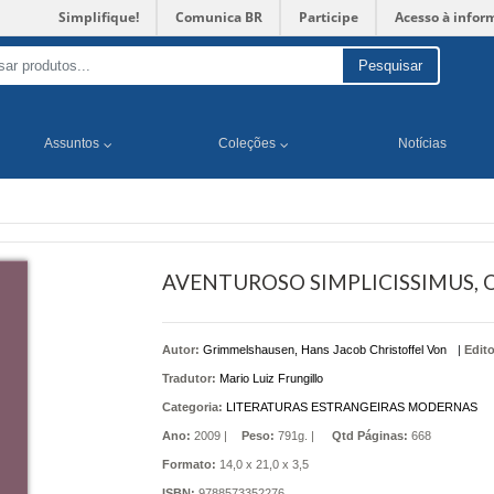
Simplifique!
Comunica BR
Participe
Acesso à infor
Pesquisar
Assuntos
Coleções
Notícias
AVENTUROSO SIMPLICISSIMUS, 
Autor:
Grimmelshausen, Hans Jacob Christoffel Von
|
Edito
Tradutor:
Mario Luiz Frungillo
Categoria:
LITERATURAS ESTRANGEIRAS MODERNAS
Ano:
2009 |
Peso:
791g. |
Qtd Páginas:
668
Formato:
14,0 x 21,0 x 3,5
ISBN:
9788573352276