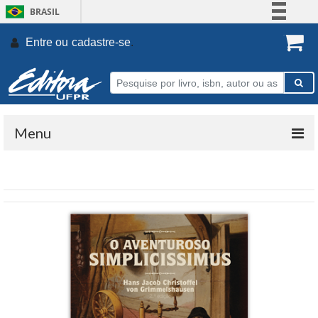
BRASIL
Simplifique!
Entre ou
cadastre-se
.
Comunica BR
Participe
Acesso à informação
Legislação
Menu
Canais