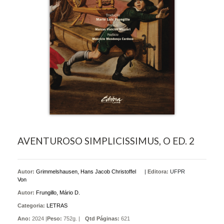
AVENTUROSO SIMPLICISSIMUS, O ED. 2
Autor:
Grimmelshausen, Hans Jacob Christoffel
|
Editora:
UFPR
Von
Autor:
Frungillo, Mário D.
Categoria:
LETRAS
Ano:
2024 |
Peso:
752g. |
Qtd Páginas:
621