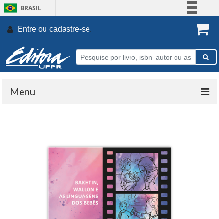
BRASIL
Simplifique!
Entre ou
cadastre-se
.
Comunica BR
Participe
Acesso à informação
Legislação
Menu
Canais