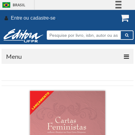
BRASIL
Simplifique!
Entre ou
cadastre-se
.
Comunica BR
Participe
Acesso à informação
Legislação
Menu
Canais