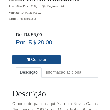
Ano:
2024 |
Peso:
200g. |
Qtd Páginas:
144
Formato:
14,0 x 21,0 x 0,7
ISBN:
9788584802333
De: R$ 56,00
Por: R$ 28,00
Comprar
Descrição
Informação adicional
Descrição
O ponto de partida aqui é a obra Novas Cartas
Portuguesas (1972), de Maria Isabel Barreno,