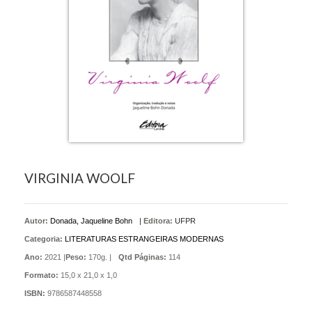
VIRGINIA WOOLF
Autor:
Donada, Jaqueline Bohn
|
Editora:
UFPR
Categoria:
LITERATURAS ESTRANGEIRAS MODERNAS
Ano:
2021 |
Peso:
170g. |
Qtd Páginas:
114
Formato:
15,0 x 21,0 x 1,0
ISBN:
9786587448558