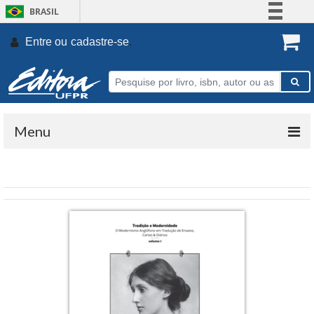
BRASIL
Simplifique!
Entre ou
cadastre-se
.
Comunica BR
Participe
Acesso à informação
Legislação
Menu
Canais