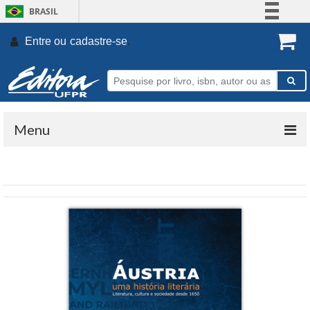
BRASIL
Simplifique!
Entre ou
cadastre-se
.
Comunica BR
Participe
Acesso à informação
Legislação
Menu
Canais