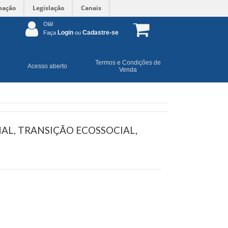
mação
Legislação
Canais
Olá!
Login
Cadastre-se
Faça
ou
Termos e Condições de
Acesso aberto
Venda
AL, TRANSIÇÃO ECOSSOCIAL,