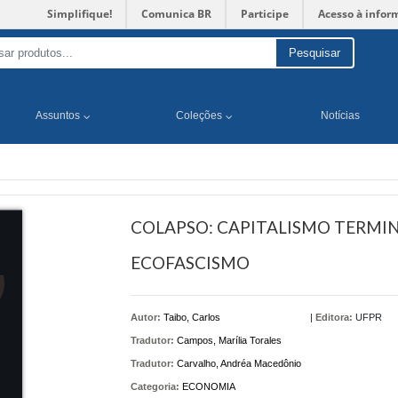
Simplifique!
Comunica BR
Participe
Acesso à infor
Pesquisar
Assuntos
Coleções
Notícias
COLAPSO: CAPITALISMO TERMIN
ECOFASCISMO
Autor:
Taibo, Carlos
|
Editora:
UFPR
Tradutor:
Campos, Marília Torales
Tradutor:
Carvalho, Andréa Macedônio
Categoria:
ECONOMIA