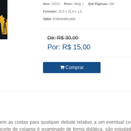
Ano:
2019 |
Peso:
390g. |
Qtd Páginas:
192
Formato:
15,5 x 21,0 x 1,5
ISBN:
9788584801800
De: R$ 30,00
Por: R$ 15,00
Comprar
virem as costas para qualquer debate relativo a um eventual 
onceito de colapso é examinado de forma didática, são estud