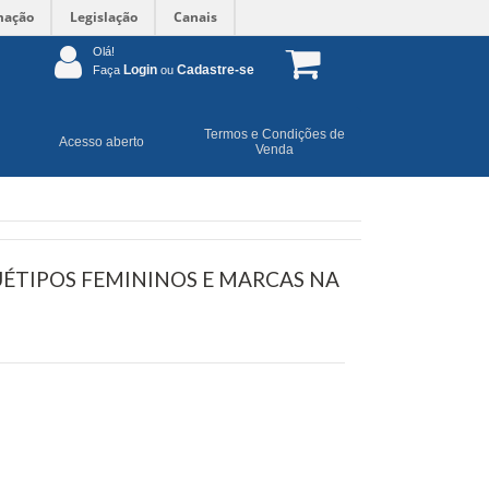
mação
Legislação
Canais
Olá!
Login
Cadastre-se
Faça
ou
Termos e Condições de
Acesso aberto
Venda
UÉTIPOS FEMININOS E MARCAS NA