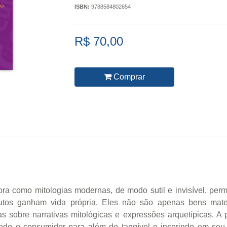
ISBN:
9788584802654
R$ 70,00
Comprar
ra como mitologias modernas, de modo sutil e invisível, p
utos ganham vida própria. Eles não são apenas bens mater
as sobre narrativas mitológicas e expressões arquetípicas. A 
ando o consumidor para além do tangível e inserindo em seu 