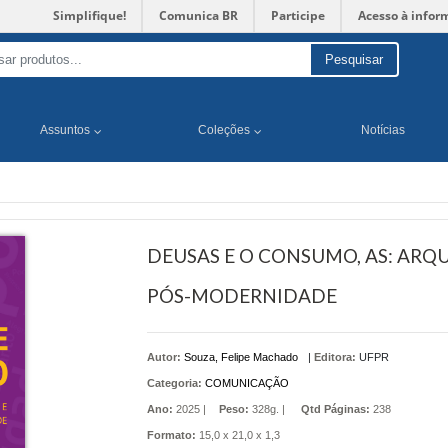
Simplifique!
Comunica BR
Participe
Acesso à infor
Pesquisar
Assuntos
Coleções
Notícias
DEUSAS E O CONSUMO, AS: ARQ
PÓS-MODERNIDADE
Autor:
Souza, Felipe Machado
|
Editora:
UFPR
Categoria:
COMUNICAÇÃO
Ano:
2025 |
Peso:
328g. |
Qtd Páginas:
238
Formato:
15,0 x 21,0 x 1,3