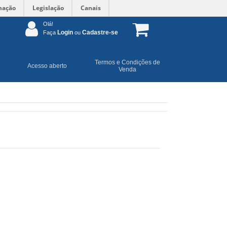
mação
Legislação
Canais
Olá!
Login
Cadastre-se
Faça
ou
Termos e Condições de
Acesso aberto
Venda