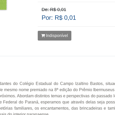
De: R$ 0,01
Por: R$ 0,01
Indisponível
studantes do Colégio Estadual do Campo Izaltino Bastos, situ
 de mesmo nome premiado na 8ª edição do Prêmio Ibermuseus d
os próximos. Abordam distintos temas e perspectivas do passado 
de Federal do Paraná, esperamos que através delas seja pos
ajetórias familiares, os encantamentos, das brincadeiras e t
ais do interior paranaense,