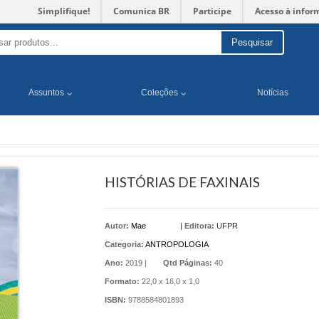
Simplifique!
Comunica BR
Participe
Acesso à infor
Pesquisar
Assuntos
Coleções
Notícias
HISTÓRIAS DE FAXINAIS
Autor:
Mae
|
Editora:
UFPR
Categoria:
ANTROPOLOGIA
Ano:
2019 |
Qtd Páginas:
40
Formato:
22,0 x 16,0 x 1,0
ISBN:
9788584801893