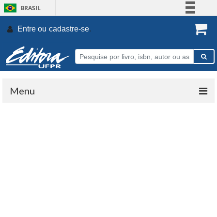
BRASIL
Simplifique!
Entre ou
cadastre-se
.
Comunica BR
Participe
Acesso à informação
Legislação
Menu
Canais