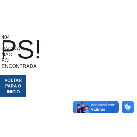
404
PS!
-
PÁGINA
NÃO
FOI
ENCONTRADA
VOLTAR
PARA O
INICIO