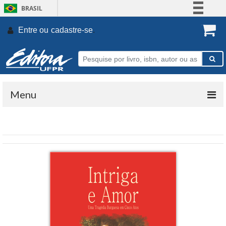
BRASIL
Simplifique!
Entre ou
cadastre-se
.
Comunica BR
Participe
Acesso à informação
Legislação
Menu
Canais