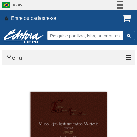
BRASIL
Simplifique!
Entre ou
cadastre-se
.
Comunica BR
Participe
Acesso à informação
Legislação
Menu
Canais