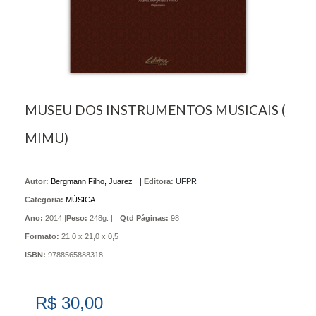
MUSEU DOS INSTRUMENTOS MUSICAIS (
MIMU)
Autor:
Bergmann Filho, Juarez
|
Editora:
UFPR
Categoria:
MÚSICA
Ano:
2014 |
Peso:
248g. |
Qtd Páginas:
98
Formato:
21,0 x 21,0 x 0,5
ISBN:
9788565888318
R$ 30,00