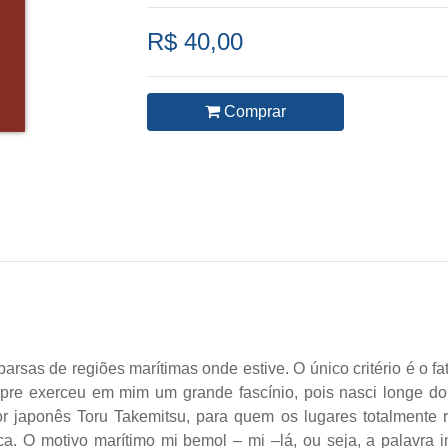
R$ 40,00
Comprar
sas de regiões marítimas onde estive. O único critério é o fat
re exerceu em mim um grande fascínio, pois nasci longe do l
r japonês Toru Takemitsu, para quem os lugares totalmente 
a. O motivo marítimo mi bemol – mi –lá, ou seja, a palavra 