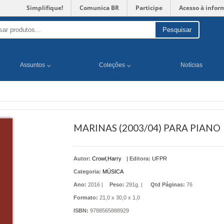
Simplifique!
Comunica BR
Participe
Acesso à infor
Pesquisar
Assuntos
Coleções
Notícias
MARINAS (2003/04) PARA PIANO
Autor:
Crowl,Harry
|
Editora:
UFPR
Categoria:
MÚSICA
Ano:
2016 |
Peso:
291g. |
Qtd Páginas:
76
Formato:
21,0 x 30,0 x 1,0
ISBN:
9788565888929