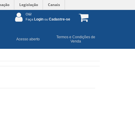
mação
Legislação
Canais
Olá!
Login
Cadastre-se
Faça
ou
Termos e Condições de
Acesso aberto
Venda