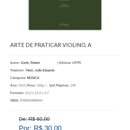
ARTE DE PRATICAR VIOLINO, A
Autor:
Gerle, Robert
|
Editora:
UFPR
Tradutor:
Titton, João Eduardo
Categoria:
MÚSICA
Ano:
2015 |
Peso:
326g. |
Qtd Páginas:
148
Formato:
21,0 x 21,0 x 0,7
ISBN:
9788565888844
De: R$ 60,00
Por: R$ 30,00