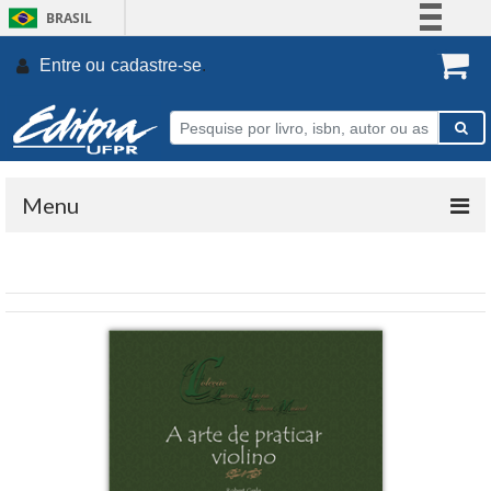
BRASIL
Simplifique!
Entre ou
cadastre-se
.
Comunica BR
Participe
Acesso à informação
Legislação
Menu
Canais