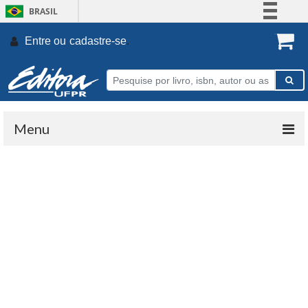
BRASIL
Simplifique!
Entre ou
cadastre-se
.
Comunica BR
Participe
Acesso à informação
Legislação
Menu
Canais