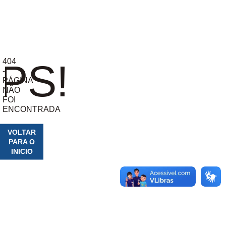
404
PS!
-
PÁGINA
NÃO
FOI
ENCONTRADA
VOLTAR
PARA O
INICIO