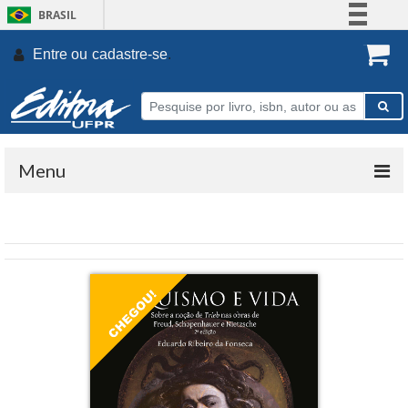
BRASIL
Simplifique!
Entre ou
cadastre-se
.
Comunica BR
Participe
Acesso à informação
Legislação
Menu
Canais