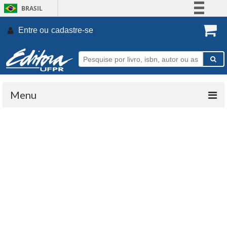
BRASIL
Simplifique!
Entre ou
cadastre-se
.
Comunica BR
Participe
Acesso à informação
Legislação
Menu
Canais