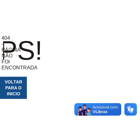
404
PS!
-
PÁGINA
NÃO
FOI
ENCONTRADA
VOLTAR
PARA O
INICIO