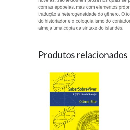
novelas: são textos em prosa nos quais s
com as epopeias, mas com elementos próprios
tradução a heterogeneidade do gênero. O tom
do historiador e o coloquialismo do contado
almeja uma cópia da sintaxe do islandês.
Produtos relacionados