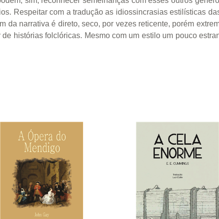
e podem, sim, reconhecer semelhanças com esses outros gên
. Respeitar com a tradução as idiossincrasias estilísticas d
 da narrativa é direto, seco, por vezes reticente, porém extre
r de histórias folclóricas. Mesmo com um estilo um pouco estran