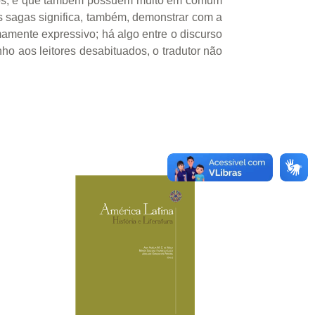
eros, e que também possuem muito em comum
as sagas significa, também, demonstrar com a
mamente expressivo; há algo entre o discurso
ho aos leitores desabituados, o tradutor não