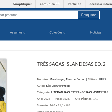
Simplifique!
Comunica BR
Participe
Acesso à infor
Pesquisar
Assuntos
Coleções
Notícias
TRÊS SAGAS ISLANDESAS ED. 2
Tradutor:
Moosburger, Theo de Borba
|
Editora:
UFPR
Autor:
Séc. Xiii Anônimo do
Categoria:
LITERATURAS ESTRANGEIRAS MODERNAS
Ano:
2024 |
Peso:
192g. |
Qtd Páginas:
141
Formato:
14,0 x 21,0 x 0,8
ISBN:
9788584802357