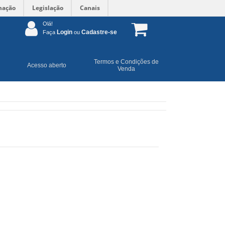
mação
Legislação
Canais
Olá!
Login
Cadastre-se
Faça
ou
Termos e Condições de
Acesso aberto
Venda