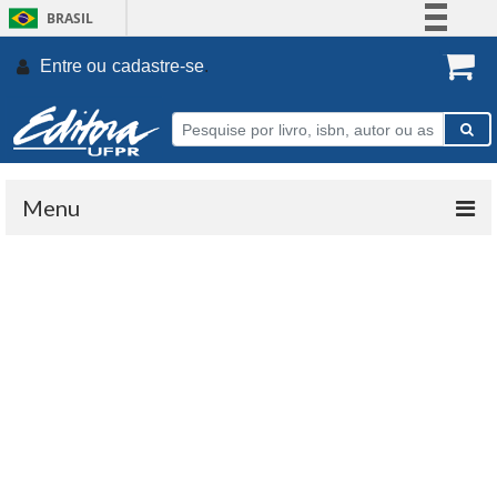
BRASIL
Simplifique!
Entre ou
cadastre-se
.
Comunica BR
Participe
Acesso à informação
Legislação
Menu
Canais