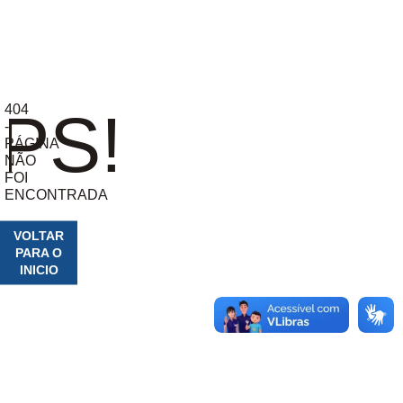
404
PS!
-
PÁGINA
NÃO
FOI
ENCONTRADA
VOLTAR
PARA O
INICIO