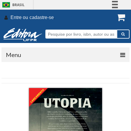
BRASIL
Simplifique!
Entre ou
cadastre-se
.
Comunica BR
Participe
Acesso à informação
Legislação
Menu
Canais