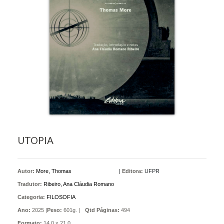
UTOPIA
Autor:
More, Thomas
|
Editora:
UFPR
Tradutor:
Ribeiro, Ana Cláudia Romano
Categoria:
FILOSOFIA
Ano:
2025 |
Peso:
601g. |
Qtd Páginas:
494
Formato:
14,0 x 21,0