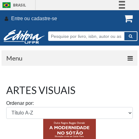
BRASIL
Simplifique!
Entre ou
cadastre-se
.
Comunica BR
Participe
Acesso à informação
Legislação
Menu
Canais
ARTES VISUAIS
Ordenar por: