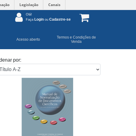
mação
Legislação
Canais
Olá!
Login
Cadastre-se
Faça
ou
Termos e Condições de
Acesso aberto
Venda
denar por: