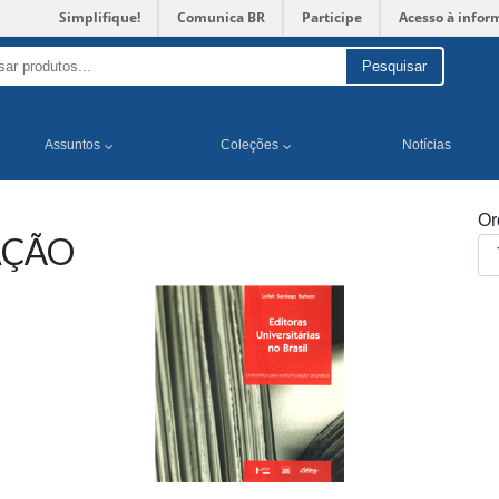
Simplifique!
Comunica BR
Participe
Acesso à infor
Pesquisar
Assuntos
Coleções
Notícias
Or
AÇÃO