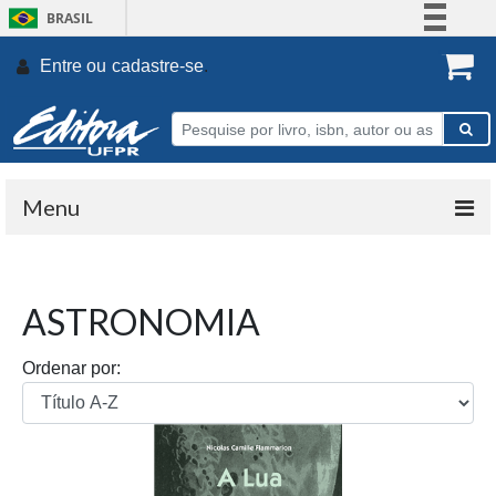
BRASIL
Simplifique!
Entre ou
cadastre-se
.
Comunica BR
Participe
Acesso à informação
Legislação
Menu
Canais
ASTRONOMIA
Ordenar por: