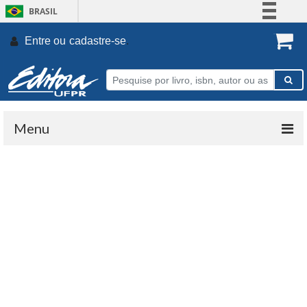
BRASIL
Simplifique!
Entre ou
cadastre-se
.
Comunica BR
Participe
Acesso à informação
Legislação
Menu
Canais