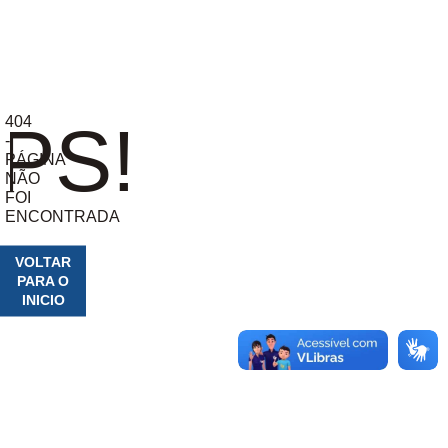
404
PS!
-
PÁGINA
NÃO
FOI
ENCONTRADA
VOLTAR
PARA O
INICIO