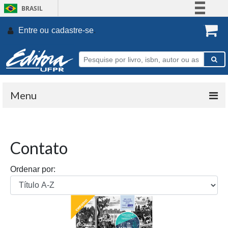
BRASIL
Simplifique!
Entre ou
cadastre-se
.
Comunica BR
Participe
Acesso à informação
Legislação
Menu
Canais
Contato
Ordenar por: