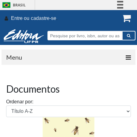
BRASIL
Simplifique!
Entre ou
cadastre-se
.
Comunica BR
Participe
Acesso à informação
Legislação
Menu
Canais
Documentos
Ordenar por: