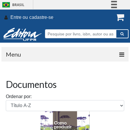
BRASIL
Simplifique!
Entre ou
cadastre-se
.
Comunica BR
Participe
Acesso à informação
Legislação
Menu
Canais
Documentos
Ordenar por: