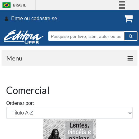
BRASIL
Simplifique!
Entre ou
cadastre-se
.
Comunica BR
Participe
Acesso à informação
Legislação
Menu
Canais
Comercial
Ordenar por: