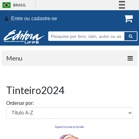
BRASIL
Simplifique!
Entre ou
cadastre-se
.
Comunica BR
Participe
Acesso à informação
Legislação
Menu
Canais
Tinteiro2024
Ordenar por: