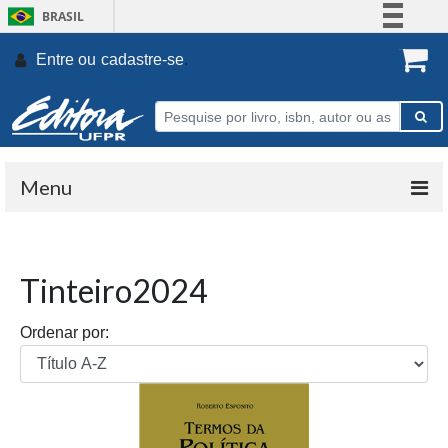
BRASIL
Simplifique!
Entre ou
cadastre-se
.
Comunica BR
Participe
Acesso à informação
Legislação
Menu
Canais
Tinteiro2024
Ordenar por: