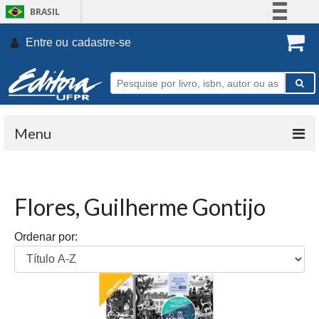
BRASIL
Simplifique!
Entre ou
cadastre-se
.
Comunica BR
Participe
Acesso à informação
Legislação
Menu
Canais
Flores, Guilherme Gontijo
Ordenar por: