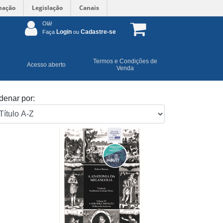
mação
Legislação
Canais
Olá!
Login
Cadastre-se
Faça
ou
Termos e Condições de
Acesso aberto
Venda
denar por: