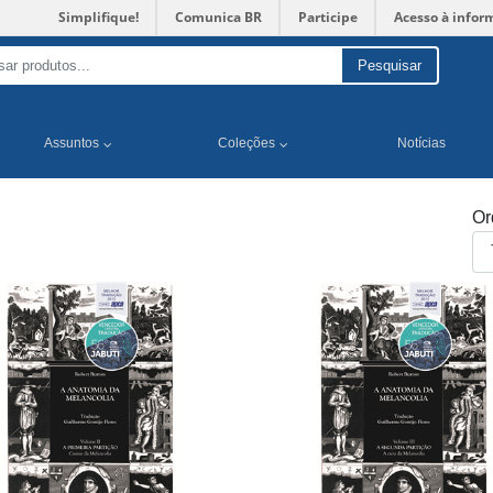
Simplifique!
Comunica BR
Participe
Acesso à infor
Pesquisar
Assuntos
Coleções
Notícias
Or