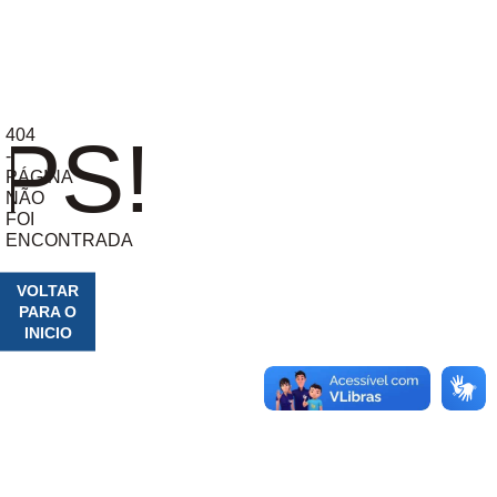
404
PS!
-
PÁGINA
NÃO
FOI
ENCONTRADA
VOLTAR
PARA O
INICIO