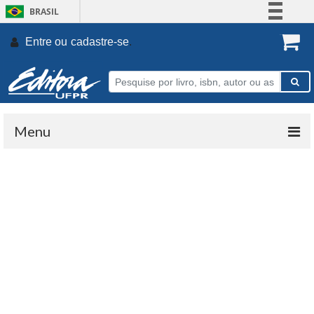
BRASIL
Simplifique!
Entre ou
cadastre-se
.
Comunica BR
Participe
Acesso à informação
Legislação
Menu
Canais