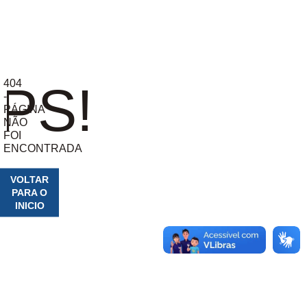
404
PS!
-
PÁGINA
NÃO
FOI
ENCONTRADA
VOLTAR
PARA O
INICIO