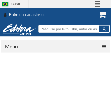
BRASIL
Simplifique!
Entre ou
cadastre-se
.
Comunica BR
Participe
Acesso à informação
Legislação
Menu
Canais