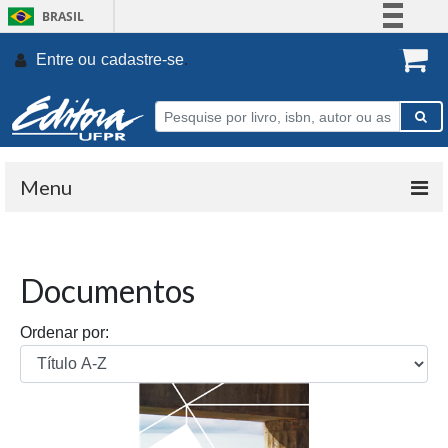
BRASIL
Simplifique!
Entre ou
cadastre-se
.
Comunica BR
Participe
Acesso à informação
Legislação
Menu
Canais
Documentos
Ordenar por: