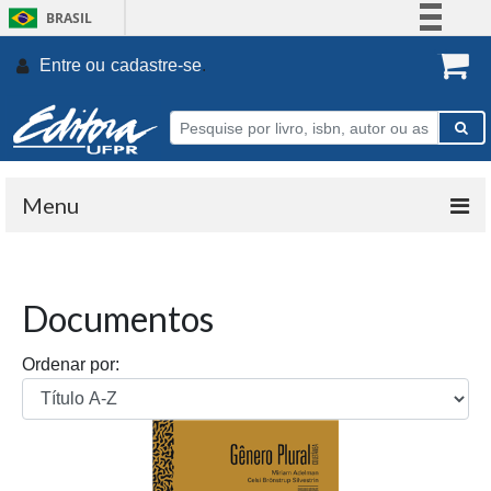
BRASIL
Simplifique!
Entre ou
cadastre-se
.
Comunica BR
Participe
Acesso à informação
Legislação
Menu
Canais
Documentos
Ordenar por: