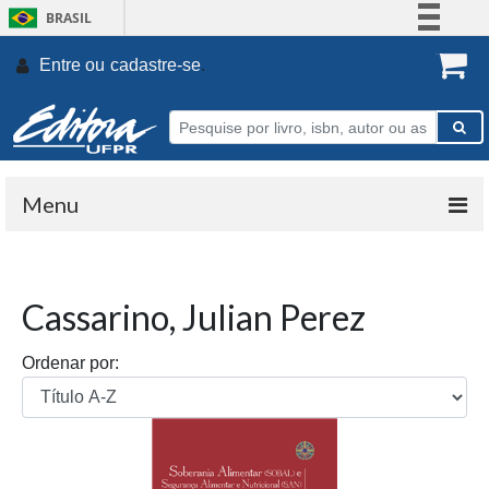
BRASIL
Simplifique!
Entre ou
cadastre-se
.
Comunica BR
Participe
Acesso à informação
Legislação
Menu
Canais
Cassarino, Julian Perez
Ordenar por: