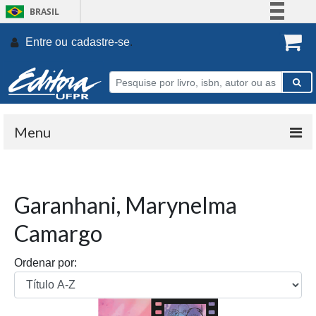
BRASIL
Simplifique!
Entre ou
cadastre-se
.
Comunica BR
Participe
Acesso à informação
Legislação
Menu
Canais
Garanhani, Marynelma
Camargo
Ordenar por: