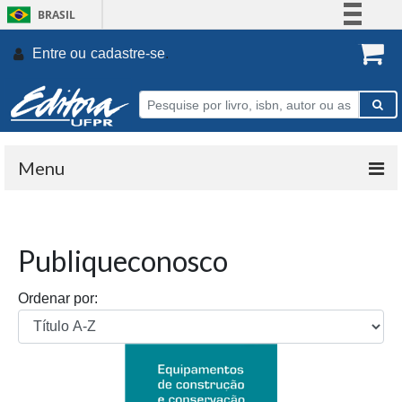
BRASIL
Simplifique!
Entre ou
cadastre-se
.
Comunica BR
Participe
Acesso à informação
Legislação
Menu
Canais
Publiqueconosco
Ordenar por: