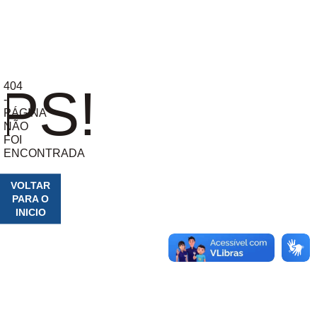
404
PS!
-
PÁGINA
NÃO
FOI
ENCONTRADA
VOLTAR
PARA O
INICIO