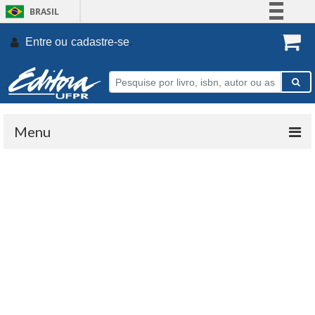
BRASIL
Simplifique!
Entre ou
cadastre-se
.
Comunica BR
Participe
Acesso à informação
Legislação
Menu
Canais