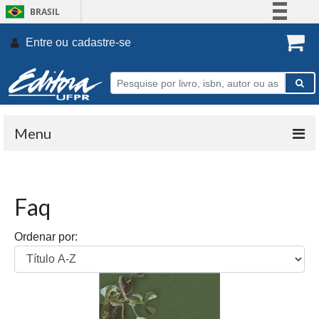
BRASIL
Simplifique!
Entre ou
cadastre-se
.
Comunica BR
Participe
Acesso à informação
Legislação
Menu
Canais
Faq
Ordenar por: