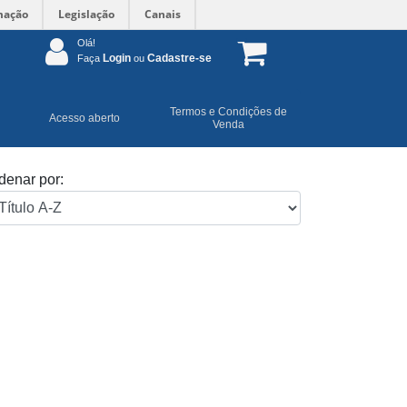
mação
Legislação
Canais
Olá!
Login
Cadastre-se
Faça
ou
Termos e Condições de
Acesso aberto
Venda
denar por: