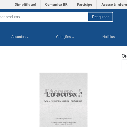
Simplifique!
Comunica BR
Participe
Acesso à infor
Pesquisar
Assuntos
Coleções
Notícias
Or